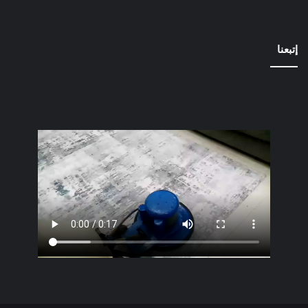
إتبعنا