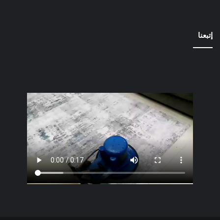
إتبعنا