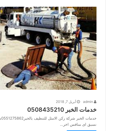
admin
أبريل 7, 2018
خدمات الخبر 0508435210
خد
نسبق اى منافس اخر…