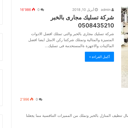
admin
أبريل 10, 2018
0
16٬986
شركة تسليك مجارى بالخبر
0508435210
شركة تسليك مجارى بالخبر والتى تمتلك افضل الادوات
المتميزة والمثالية وتمتلك شركتنا ركن الامثل ايضا افضل
الماكينات والاجهزة ةالمستخدمة فى تسليك…
أكمل القراءة »
2٬996
0
مات الخبر شركة ركن الامثل للتنظيف بالخبر0551275862مال تنظيف المنازل بالخبر وتملك من المميزات التنافسية مما يجعلنا