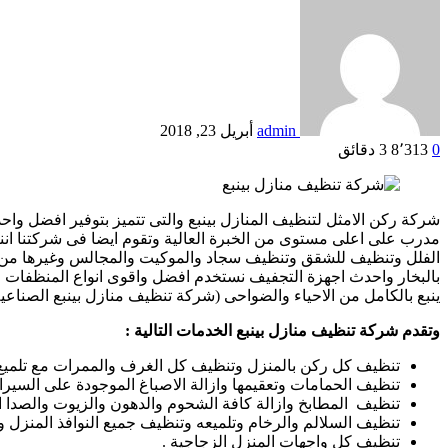
admin
أبريل 23, 2018
0
8٬313
3 دقائق
شركة ركن الامثل لتنظيف المنازل بينبع والتى تتميز بتوفير افضل واح
مدرب على اعلى مستوى من الخبرة العالية وتقوم ايضا فى شركتنا اننا ل
الفلل وتنظيف للشقق وتنظيف سجاد والموكيت والمجالس وغيرها من ال
بالبخار واحدث اجهزة التجفيف نستخدم افضل واقوى انواع المنظفات ا
ينبع بالكامل من الاحياء والضواحى (شركة تنظيف منازل بينبع الصناعية – 
وتقدم شركة تنظيف منازل بينبع الخدمات التالية :
تنظيف كل ركن بالمنزل وتنظيف كل الغرف والممرات مع تلميع 
تنظيف الحمامات وتعقيمها وازالة الاصباغ الموجودة على السيرا
تنظيف المطابخ وازالة كافة الشحوم والدهون والزيوت والصدا ال
تنظيف السلالم والرخام وتلميعه وتنظيف جميع النوافذ المنزل و
تنظيف كل واجهات المنزل الزجاجية .